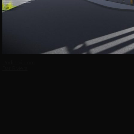
Rodinný dom
Bar Riviera